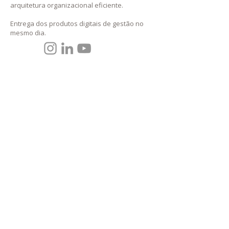
arquitetura organizacional eficiente.
Entrega dos prod
utos digitais de gestão no
mesmo dia.
Manaus | São Paulo
(92) 3656-2752/2452
(92) 98123-7488
contato@mbconsultoria.com
Política de Devolução