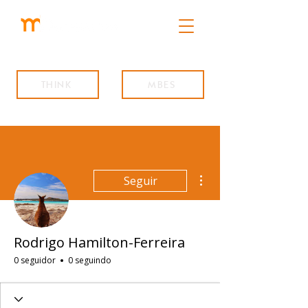
THINK
MBES
Mais ações
Seguir
Rodrigo Hamilton-Ferreira
0 seguidor
0 seguindo