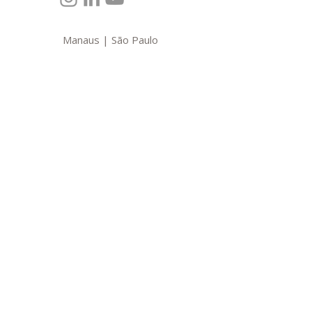
Manaus | São Paulo
(92) 3656-2752/2452
(92) 98123-7488
contato@mbconsultoria.com
Política de Devolução
© 2026 Todos os direitos reservados - MB Consultoria |
CNPJ:
00.347.890/0001-02
|
Desenvolvido
orgulhosamente por Camel