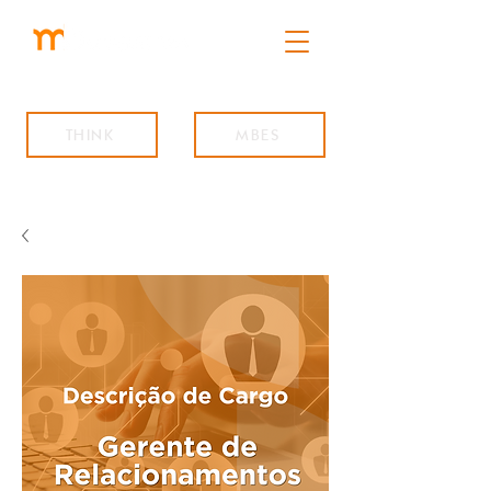
THINK
MBES